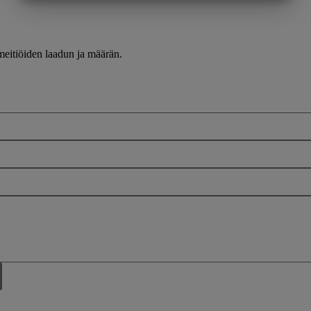
MARKETING
STATISTIK
meitiöiden laadun ja määrän.