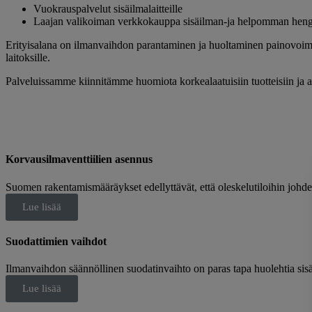
Vuokrauspalvelut sisäilmalaitteille
Laajan valikoiman verkkokauppa sisäilman-ja helpomman hengit
Erityisalana on ilmanvaihdon parantaminen ja huoltaminen painovoimais
laitoksille.
Palveluissamme kiinnitämme huomiota korkealaatuisiin tuotteisiin ja a
Korvausilmaventtiilien asennus
Suomen rakentamismääräykset edellyttävät, että oleskelutiloihin johdeta
Lue lisää
Suodattimien vaihdot
Ilmanvaihdon säännöllinen suodatinvaihto on paras tapa huolehtia sisä
Lue lisää