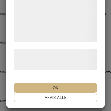
kan blive delt med annoncerings- og
analysepartnere, som kan kombinere dem
mpun voi asentaa omakotitaloon, rivitaloon tai vapaa-ajan asuntoon.
med data, du tidligere har givet dem eller
de har indsamlet gennem din brug af deres
tjenester. Ved at klikke på 'OK' giver du
samtykke til disse formål.
ihin, työpaikoille, kouluihin ja muihin julkisiin tiloihin.
Læs mere om vores brug af cookies og
behandling af persondata på vores
hjemmeside.
a tunkkaisuuden, kaikki eloperäiset hajut, kuten tupakan, eläinten ja ho
OK
NØDVENDIGE
PRÆFERENCER
AFVIS ALLE
ultointiapua.