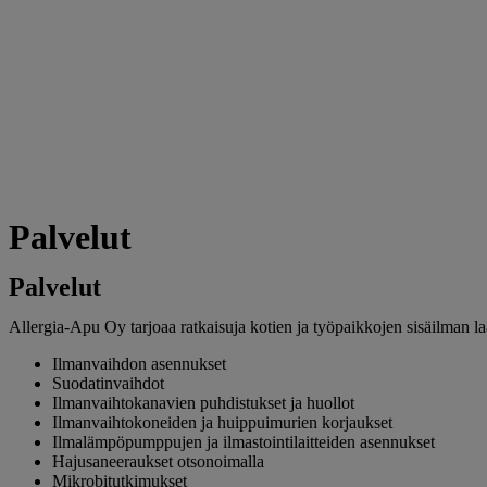
Konsultoimme sisäilmaan liittyvissä asioissa
Mikrobitutkimus
Referenssit
Tietoa sisäilmasta
Myymälä
Yritys
Ota yhteyttä
Verkkokauppa
Palvelut
Palvelut
Allergia-Apu Oy tarjoaa ratkaisuja kotien ja työpaikkojen sisäilman 
Ilmanvaihdon asennukset
Suodatinvaihdot
Ilmanvaihtokanavien puhdistukset ja huollot
Ilmanvaihtokoneiden ja huippuimurien korjaukset
Ilmalämpöpumppujen ja ilmastointilaitteiden asennukset
Hajusaneeraukset otsonoimalla
Mikrobitutkimukset