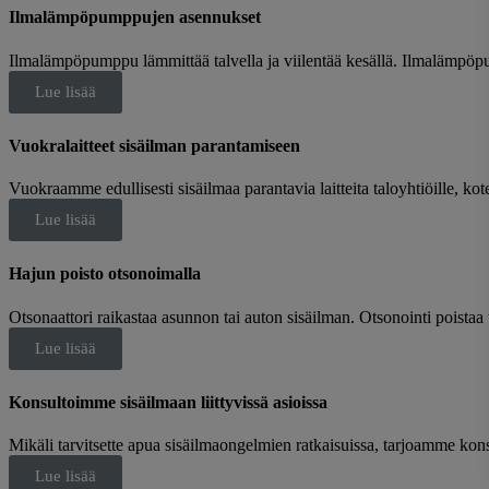
Ilmalämpöpumppujen asennukset
Ilmalämpöpumppu lämmittää talvella ja viilentää kesällä. Ilmalämpöpu
Lue lisää
Vuokralaitteet sisäilman parantamiseen
Vuokraamme edullisesti sisäilmaa parantavia laitteita taloyhtiöille, kote
Lue lisää
Hajun poisto otsonoimalla
Otsonaattori raikastaa asunnon tai auton sisäilman. Otsonointi poista
Lue lisää
Konsultoimme sisäilmaan liittyvissä asioissa
Mikäli tarvitsette apua sisäilmaongelmien ratkaisuissa, tarjoamme kons
Lue lisää