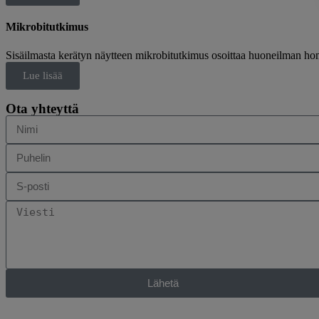
Mikrobitutkimus
Sisäilmasta kerätyn näytteen mikrobitutkimus osoittaa huoneilman ho
Lue lisää
Ota yhteyttä
Lähetä