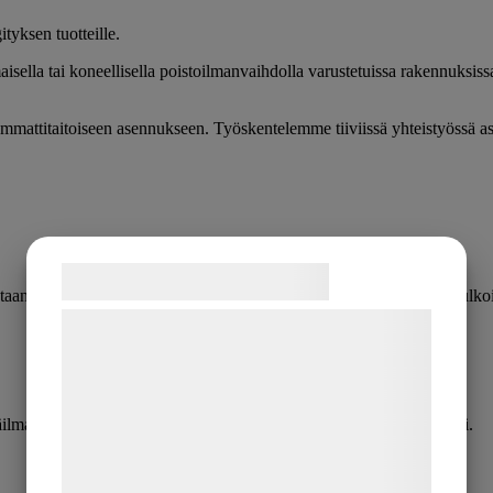
yksen tuotteille.
ella tai koneellisella poistoilmanvaihdolla varustetuissa rakennuksissa.
mmattitaitoiseen asennukseen. Työskentelemme tiiviissä yhteistyössä as
Samtykke til cookies
an terveellisen, turvallisen ja viihtyisän sisäilman laadun takaava ulko
Vi og vores samarbejdspartnere bruger
teknologier, herunder cookies, til at
indsamle oplysninger om dig til forskellige
formål, herunder: Tilpasning af annoncering,
ilman puhtaudesta. Teemme suodatinvaihdot taloyhtiöille edullisesti.
bedre brugeroplevelse, funktionalitet,
statistik og marketing. Disse oplysninger